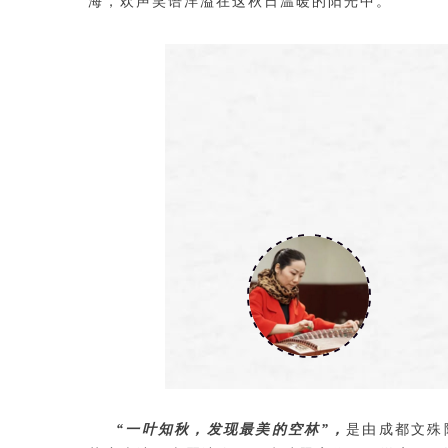
海，欢声笑语洋溢在这秋日温暖的阳光中。
“一叶知秋，发现最美的空林”，
是由成都文殊