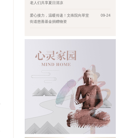
老人们共享夏日清凉
爱心接力，温暖传递！文殊院向草堂
09-24
街道慈善基金捐赠物资
特
人