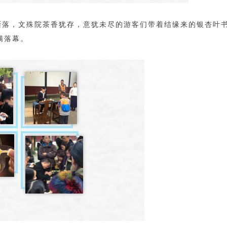
渐落，文殊院茶香犹存，意犹未尽的游客们带着结缘来的银杏叶
满落幕。