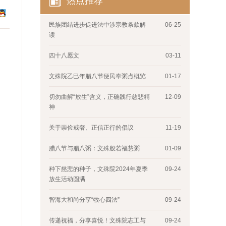
热点推荐
民族团结进步促进法中涉宗教条款解
06-25
读
四十八愿文
03-11
文殊院乙巳年腊八节便民奉粥点概览
01-17
切勿曲解“放生”含义，正确践行慈悲精
12-09
神
关于崇俭戒奢、正信正行的倡议
11-19
腊八节与腊八粥：文殊般若福慧粥
01-09
种下慈悲的种子，文殊院2024年夏季
09-24
放生活动圆满
智海大和尚分享“牧心四法”
09-24
传递祝福，分享喜悦！文殊院志工与
09-24