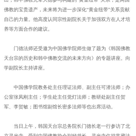
佛教的宝贵遗产，未来将为进一步深化“黄金纽带”关系贡献
自己的力量。他高度认同宗性副院长关于加强双方在人才培
养等方面合作的建议。
门德法师还受邀为中国佛学院师生做了题为《韩国佛教
天台宗的历史和韩中佛教交流的未来方向》的专题讲座。向
学副院长主持讲座。
中国佛学院教务处主任理证法师、副主任可潜法师；办
公室张凤刚主任；学生处主任觉灯法师；教研处副主任贺
军、李贺敏；图书馆副馆长密多法师等也出席活动。
当日上午，韩国天台宗总务院长门德长老一行参访了北
京灵光寺，受到中国佛教协会副秘书长、灵光寺住持常藏法