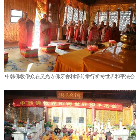
中韩佛教僧众在灵光寺佛牙舍利塔前举行祈祷世界和平法会