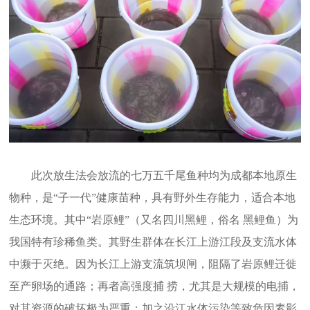
此次放生法会放流的七万五千尾鱼种均为成都本地原生
物种，是“子一代”健康苗种，具有野外生存能力，适合本地
生态环境。其中“岩原鲤”（又名四川黑鲤，俗名 黑鲤鱼）为
我国特有珍稀鱼类。其野生群体在长江上游江段及支流水体
中濒于灭绝。因为长江上游支流筑坝闸，阻隔了岩原鲤迁徙
至产卵场的通路；再者高强度捕 捞，尤其是大规模的电捕，
对其资源的破坏极为严重；加之沿江水体污染等致危因素影