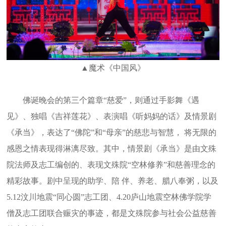
▲魔术《中国风》
佛诞晚会的第三个篇章“慈爱”，则通过手影舞《遇
见》、独唱《吉祥莲花》、表演唱《听妈妈的话》及情景剧
《承当》，表达了“佛陀”和“母亲”的慈悲与智慧， 将无限的
感恩之情表现得淋漓尽致。其中，情景剧《承当》是由文殊
院法师及志工编创的、表现文殊院“空林修养”和慈善理念的
精彩故事。剧中呈现的助学、陪 伴、养老、腊八奉粥，以及
5.12汶川地震“同心圆”志工团、4.20庐山地震空林佛学院学
僧及志工团联合赈灾的事迹，都是文殊院参与社会公益慈善