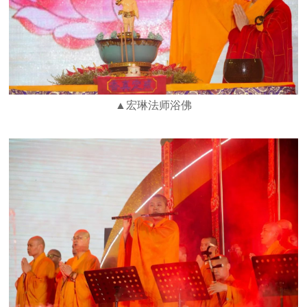
▲宏琳法师浴佛