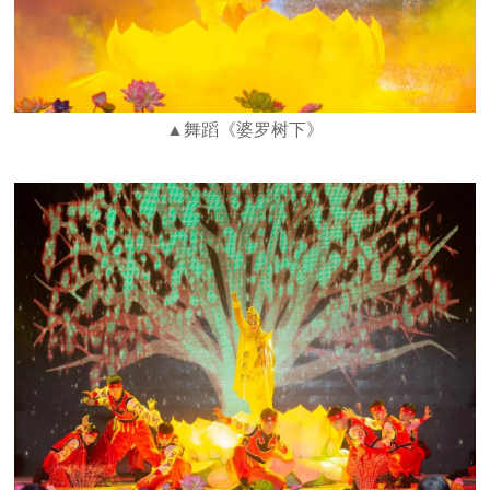
▲舞蹈《婆罗树下》