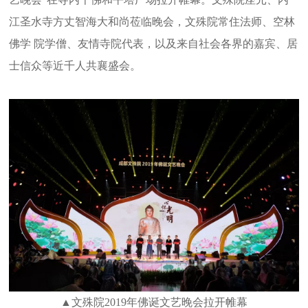
江圣水寺方丈智海大和尚莅临晚会，文殊院常住法师、空林
佛学 院学僧、友情寺院代表，以及来自社会各界的嘉宾、居
士信众等近千人共襄盛会。
▲文殊院2019年佛诞文艺晚会拉开帷幕