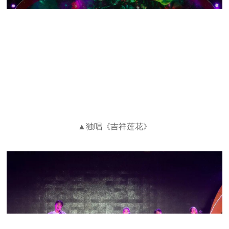
▲独唱《吉祥莲花》