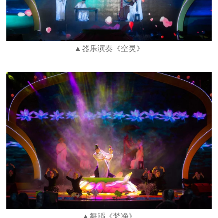
▲器乐演奏《空灵》
▲舞蹈《梵净》