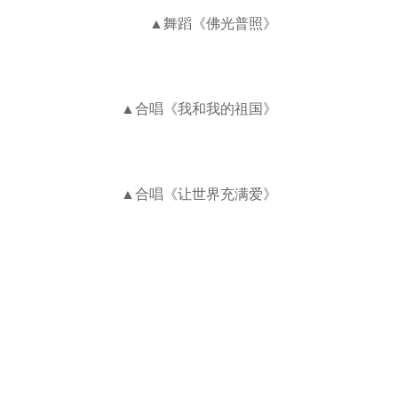
▲舞蹈《佛光普照》
▲合唱《我和我的祖国》
▲合唱《让世界充满爱》
▲手捧莲花灯，心怀光明
▲在雨中观看晚会的信众