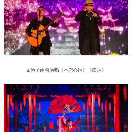
▲游子组合演唱《本兜心经》《膜拜》