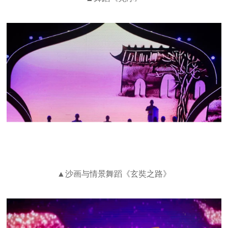
▲沙画与情景舞蹈《玄奘之路》