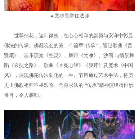
▲文殊院常住法师
世尊拈花，迦叶微笑，在心心相印的默契与安详中彰显
佛法的传承。佛诞晚会的第二个篇章“传承”，通过歌曲《普
贤颂》、器乐演奏《空灵》、舞蹈《梵净》、沙画 与情景舞
蹈《玄奘之路》、歌曲《本兜心经》《膜拜》及魔术《中国
风》，展现佛陀传法弘化的一生。节目通过艺术手法，将历
史上佛教祖师不畏艰险、舍身求法的 “传承”精神演绎得惟妙
惟肖，令人感动。