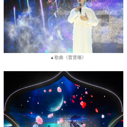
▲歌曲《普贤颂》