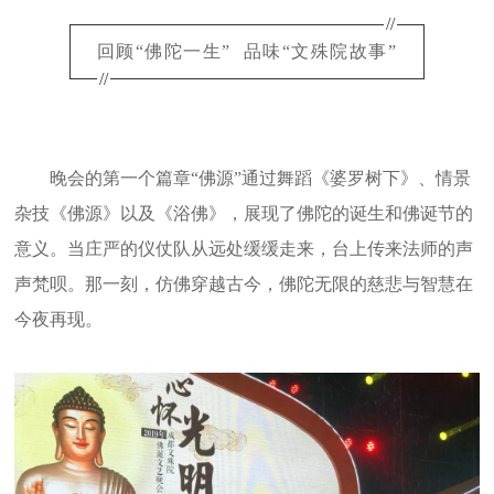
//
回顾“佛陀一生” 品味“文殊院故事”
//
晚会的第一个篇章“佛源”通过舞蹈《婆罗树下》、情景
杂技《佛源》以及《浴佛》，展现了佛陀的诞生和佛诞节的
意义。当庄严的仪仗队从远处缓缓走来，台上传来法师的声
声梵呗。那一刻，仿佛穿越古今，佛陀无限的慈悲与智慧在
今夜再现。