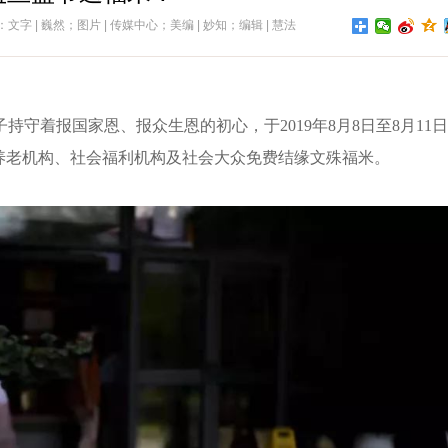
：文字 | 巍然；图片 | 传媒中心；美编 | 妙知；编辑 | 慧法
持守着报国家恩、报众生恩的初心，于2019年8月8日至8月11日
养老机构、社会福利机构及社会大众免费结缘文殊福米。