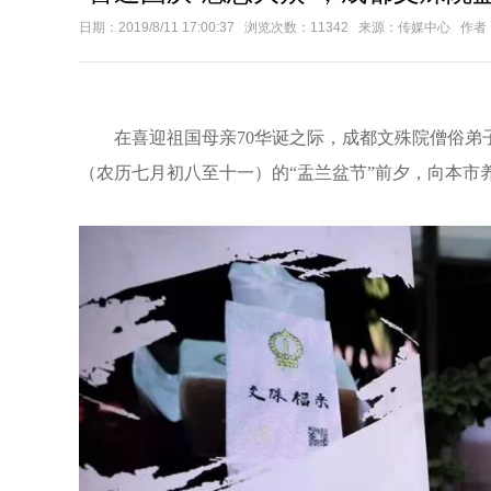
日期：2019/8/11 17:00:37 浏览次数：11342 来源：传媒中心 作者
在喜迎祖国母亲70华诞之际，成都文殊院僧俗弟子
（农历七月初八至十一）的“盂兰盆节”前夕，向本市