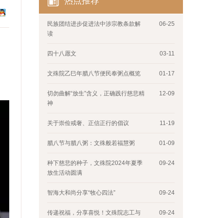
热点推荐
民族团结进步促进法中涉宗教条款解
06-25
读
四十八愿文
03-11
文殊院乙巳年腊八节便民奉粥点概览
01-17
切勿曲解“放生”含义，正确践行慈悲精
12-09
神
关于崇俭戒奢、正信正行的倡议
11-19
腊八节与腊八粥：文殊般若福慧粥
01-09
种下慈悲的种子，文殊院2024年夏季
09-24
放生活动圆满
智海大和尚分享“牧心四法”
09-24
传递祝福，分享喜悦！文殊院志工与
09-24