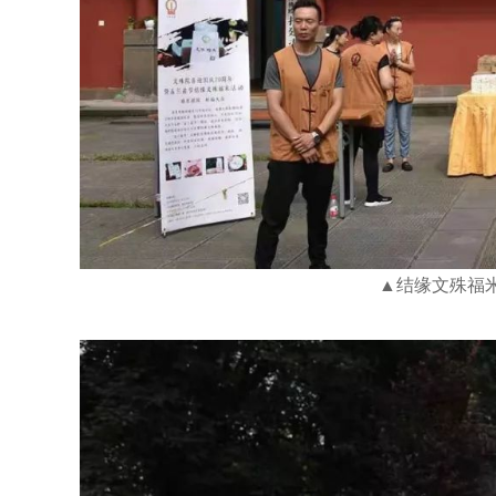
▲结缘文殊福