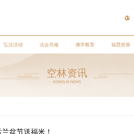
弘法活动
法会共修
佛学教育
福慧慈善
空林资讯
KONGLIN NEWS
盂兰盆节送福米！