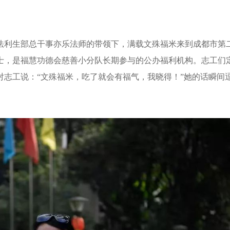
弘法利生部总干事亦乐法师的带领下，满载文殊福米来到成都市第
士，是福慧功德会慈善小分队长期参与的公办福利机构。志工们
志工说：“文殊福米，吃了就会有福气，我晓得！”她的话瞬间