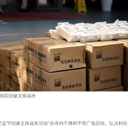
殊院结缘文殊福米
暨盂兰盆节结缘文殊福米活动”在寺内千佛和平塔广场启动。弘法利生