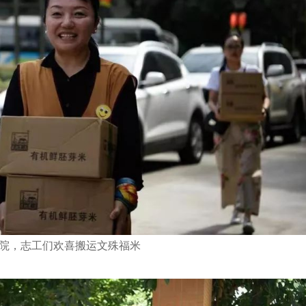
院，志工们欢喜搬运文殊福米