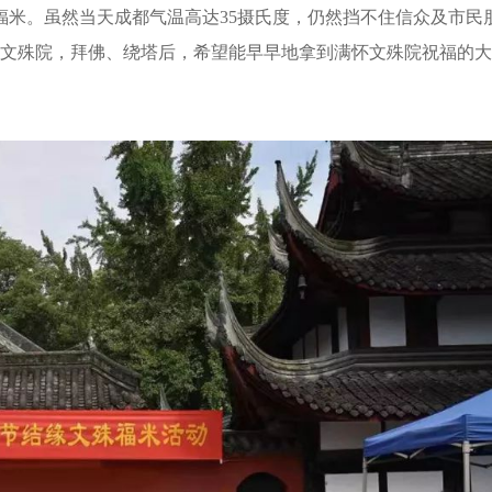
福米。虽然当天成都气温高达35摄氏度，仍然挡不住信众及市民
到文殊院，拜佛、绕塔后，希望能早早地拿到满怀文殊院祝福的大