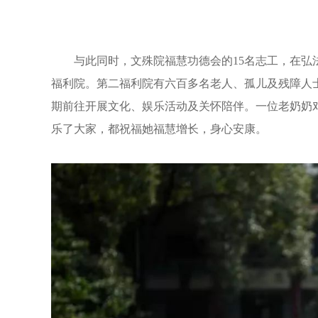
与此同时，文殊院福慧功德会的15名志工，在
福利院。第二福利院有六百多名老人、孤儿及残障人
期前往开展文化、娱乐活动及关怀陪伴。一位老奶奶对
乐了大家，都祝福她福慧增长，身心安康。