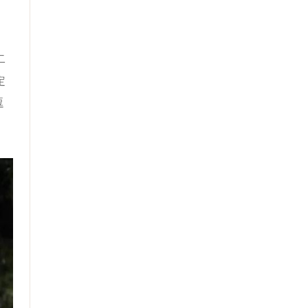
二
定
逗