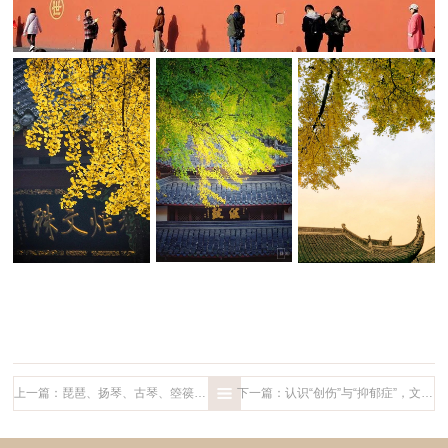
上一篇：琵琶、扬琴、古琴、箜篌、古筝，“金秋音乐节”最想听什么？
下一篇：认识“创伤”与“抑郁症”，文殊院烦恼咨询室举办公益讲座