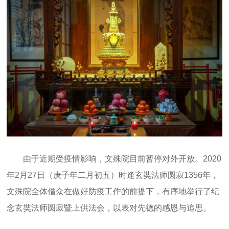
由于近期受疫情影响，文殊院目前暂停对外开放。2020
年2月27日（庚子年二月初五）时逢玄奘法师圆寂1356年，
文殊院全体僧众在做好防疫工作的前提下，有序地举行了纪
念玄奘法师圆寂暨上供法会，以表对先德的感恩与追思。