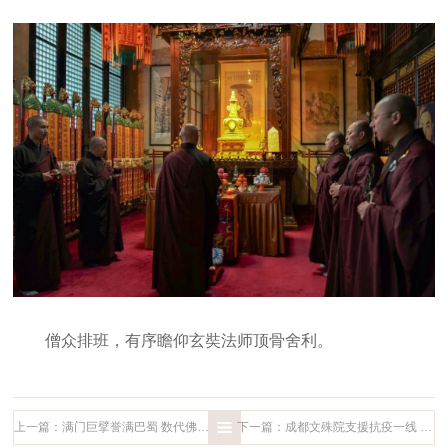
僧众排班，有序瞻仰玄奘法师顶骨舍利。
上一篇：满门巨擘誉满巴蜀 数代佛缘香遗空林——纪念刘奇晋先生西逝一周年
下一篇：成都文殊院支援抗疫一线 向湖北黄冈、随州等地捐款25万元