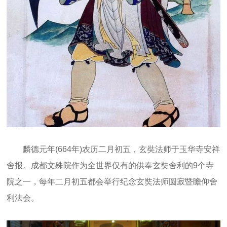
麟德元年(664年)农历二月初五，玄奘法师于玉华寺安祥
舍报。成都文殊院作为全世界仅有的供奉玄奘舍利的9个寺
院之一，每年二月初五都会举行纪念玄奘法师圆寂暨瞻仰舍
利法会。