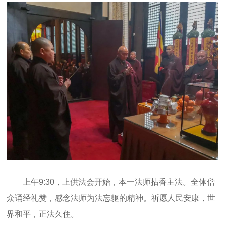
上午9:30，上供法会开始，本一法师拈香主法。全体僧
众诵经礼赞，感念法师为法忘躯的精神。祈愿人民安康，世
界和平，正法久住。