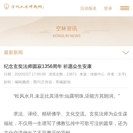
活动报名
登录
空林资讯
KONGLIN NEWS
最新新闻
纪念玄奘法师圆寂1356周年 祈愿众生安康
日期：2020/2/27 17:00:00 浏览次数：23671 来源：传媒中心 作者：文字|
妙知；编辑|巍然；图片|王传远；美编|妙知
“松风水月,未足比其清华;仙露明珠,讵能方其朗润。”
求法、译经、精研佛学、文化交流。玄奘法师为众生谋
福祉，不仅用一生谱写了佛教弘传中可歌可泣的篇章，还为
文化交流做出了不可磨灭的贡献。