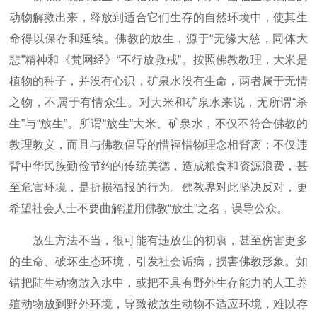
动物解救出来，释放到适合它们生存的自然环境中，使其生
命得以保存和延续。佛教的放生，源于“无缘大慈，同体大
悲”精神和《梵网经》“不行放救戒”。按照佛教教理，大米是
植物的种子，并没有心识，矿泉水没有生命，两者属于无情
之物，不属于有情众生。对大米和矿泉水来说，无所谓“杀
生”与“放生”。所谓“放生”大米、矿泉水，不仅不符合佛教的
教理教义，而且与佛教倡导的惜福惜物理念相背离；不仅违
背中华民族勤俭节约的传统美德，造成粮食和资源浪费，甚
至危害环境，是折损福报的行为。佛教界对此坚决反对，更
希望社会人士不要曲解滥用佛教“放生”之名，误导公众。
放生方法不当，很可能有违放生的初衷，甚至伤害更多
的生命、破坏生态环境，引发社会诟病，损害佛教形象。如
错把陆生动物放入水中，或把不具有野外生存能力的人工养
殖动物放到野外环境，导致被放生动物不适应环境，难以存