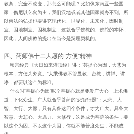
教条，完全不改变，那怎么可能呢？比如像东南亚一些国
家，僧尼以乞食为主，我们汉地或者其他国家就办不到。所
以佛法的弘扬也要讲究现代化、世界化、未来化，因时制
宜、因地制宜、因机制宜，这就合乎佛教的、佛陀的本怀，
因此，人间佛教的提出在当今是契理契机的。
四、药师佛十二大愿的“方便”精神
密宗经典《大日如来灌顶经》讲：“菩提心为因，大悲为
根本，方便为究竟。”大乘佛教不管显教、密教，讲禅、讲
净，都要以这个为标准。
什么叫“菩提心为因”呢？菩提心就是要发广大心，上求佛
道，下化众生。广大就合乎菩萨的“悲智行愿”：大悲、大
智、大行、大愿，只有具备这四个条件，才为广大。具备大
智慧、大悲心、大愿力、大修行，这是成为菩萨的条件，要
以这个为因。不以这个为因，你就不能普度众生，不能成