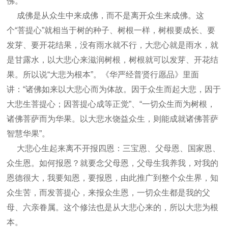
佛。
成佛是从众生中来成佛，而不是离开众生来成佛。这
个“菩提心”就相当于树的种子、树根一样，树根要成长、要
发芽、要开花结果，没有雨水就不行，大悲心就是雨水，就
是甘露水，以大悲心来滋润树根，树根就可以发芽、开花结
果。所以说“大悲为根本”。
《华严经普贤行愿品》里面
讲：“诸佛如来以大悲心而为体故。因于众生而起大悲，因于
大悲生菩提心；因菩提心成等正觉”、“一切众生而为树根，
诸佛菩萨而为华果。以大悲水饶益众生，则能成就诸佛菩萨
智慧华果”。
大悲心生起来离不开报四恩：三宝恩、父母恩、国家恩、
众生恩。如何报恩？就要念父母恩，父母生我养我，对我的
恩德很大，我要知恩，要报恩，由此推广到整个众生界，知
众生苦，而发菩提心，来报众生恩，一切众生都是我的父
母、六亲眷属。这个修法也是从大悲心来的，所以大悲为根
本。