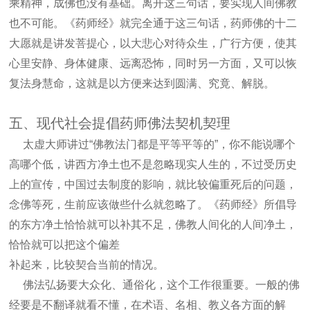
乘精神，成佛也没有基础。离开这三句话，要实现人间佛教
也不可能。《药师经》就完全通于这三句话，药师佛的十二
大愿就是讲发菩提心，以大悲心对待众生，广行方便，使其
心里安静、身体健康、远离恐怖，同时另一方面，又可以恢
复法身慧命，这就是以方便来达到圆满、究竟、解脱。
五、现代社会提倡药师佛法契机契理
太虚大师讲过“佛教法门都是平等平等的”，你不能说哪个
高哪个低，讲西方
净土也不是忽略现实人生的，不过受历史
上的宣传，中国过去制度的影响，就比
较偏重死后的问题，
念佛等死，生前应该做些什么就忽略了。《药师经》所倡导
的
东方净土恰恰就可以补其不足，佛教人间化的人间净土，
恰恰就可以把这个偏差
补起来，比较契合当前的情况。
佛法弘扬要大众化、通俗化，这个工作很重要。一般的佛
经要是不翻译就看
不懂，在术语、名相、教义各方面的解