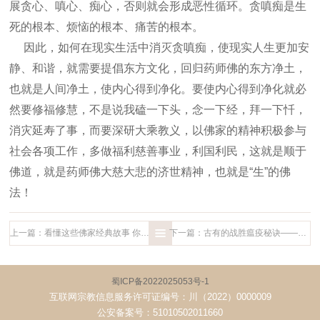
展贪心、嗔心、痴心，
否则就会形成恶性循环。贪嗔痴是生
死的根本、烦恼的根本、痛苦的根本。
因此，如何在现实生活中消灭贪嗔痴，使现实人生更加安
静、和谐，就需要
提倡东方文化，回归药师佛的东方净土，
也就是人间净土，使内心得到净化。要
使内心得到净化就必
然要修福修慧，不是说我磕一下头，念一下经，拜一下忏，
消灾延寿了事，而要深研大乘教义，以佛家的精神积极参与
社会各项工作，多做
福利慈善事业，利国利民，这就是顺于
佛道，就是药师佛大慈大悲的济世精神，
也就是“生”的佛
法！
上一篇：看懂这些佛家经典故事 你会赫然开悟
下一篇：古有的战胜瘟疫秘诀——为疫区众生持诵药师咒
蜀ICP备2022025053号-1
互联网宗教信息服务许可证编号：川（2022）0000009
公安备案号：51010502011660