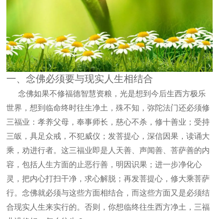
一、念佛必须要与现实人生相结合
念佛如果不修福德智慧资粮，光是想到今后生西方极乐
世界，想到临命终时往生净土，殊不知，弥陀法门还必须修
三福业：孝养父母，奉事师长，慈心不杀，修十善业；受持
三皈，具足众戒，不犯威仪；发菩提心，深信因果，读诵大
乘，劝进行者。这三福业即是人天善、声闻善、菩萨善的内
容，包括人生方面的止恶行善，明因识果；进一步净化心
灵，把内心打扫干净，求心解脱；再发菩提心，修大乘菩萨
行。念佛就必须与这些方面相结合，而这些方面又是必须结
合现实人生来实行的。否则，你想临终往生西方净土，三福