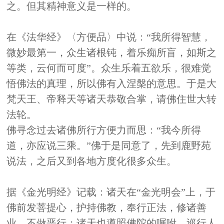
之。但其精神意义是一样的。
在《法华经》〈方便品〉中说：“我所得智慧，
微妙最第一，众生诸根钝，着乐痴所盲，如斯之
等类，云何而可度”。众生乐着五欲乐，很难觉
悟佛法的真理，所以佛有入涅槃的意思。于是大
梵天王、帝释天等诸天恭敬合掌，请佛住世大转
法轮。
佛寻念过去诸佛所行方便力而思：“我今所得
道，亦应说三乘。”佛于是同意了，先到鹿野苑
说法，之后又到各地方度化很多众生。
据《金光明经》记载：诸天在“金光明会”上，于
佛前发菩提心，护持佛教，奉行正法，修诸善
业，不做恶行；诸天也遵照佛陀的嘱咐，巡行人