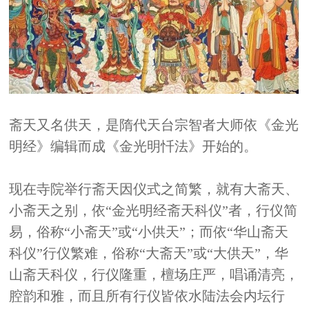
斋天又名供天，是隋代天台宗智者大师依《金光
明经》编辑而成《金光明忏法》开始的。
现在寺院举行斋天因仪式之简繁，就有大斋天、
小斋天之别，依“金光明经斋天科仪”者，行仪简
易，俗称“小斋天”或“小供天”；而依“华山斋天
科仪”行仪繁难，俗称“大斋天”或“大供天”，华
山斋天科仪，行仪隆重，檀场庄严，唱诵清亮，
腔韵和雅，而且所有行仪皆依水陆法会内坛行