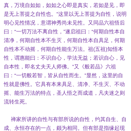
真，万境自如如，如如之心即是真实，若如是见，即
是无上菩提之自性也。”这里以无上菩提为自性，说明
明心见性情况，意谓神秀尚未见性。又同品六祖悟后
曰：“一切万法不离自性，”遂启祖曰：“何期自性本自
清净，何期自性本不生灭，何期自性本自具足，何期
自性本不动摇，何期自性能生万法。祖(五祖)知悟本
性，谓惠能曰：不识自心，学法无益；若识自心，见
自本性，即名丈夫天人师佛。”又《般若品》六祖
曰：“一切般若智，皆从自性而生。”显然，这里的自
性就是佛性。它具有本来具足、清净、不生灭、不动
摇、能生万法的特点，圣人悟之而成道，凡夫迷之则
流转生死。
禅家所讲的自性与有部所说的自性，约其自生、自
成、永恒存在的一点，颇为相同。但有部是指缘起现