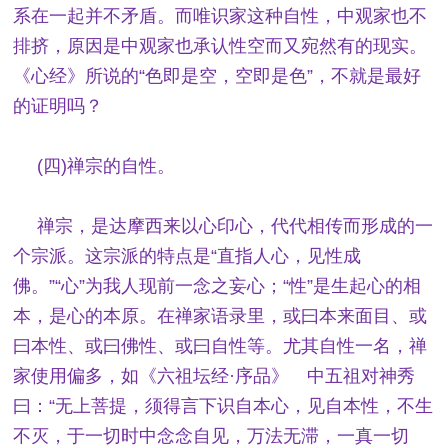
系在一起并不矛盾。而唯识家这种自性，中观家也不
排挤，原因是中观家也承认性空而又宛然有的现实。
《心经》所说的“色即是空，空即是色”，不就是最好
的证明吗？
(四)禅宗的自性。
禅宗，是达摩西来以心印心，代代相传而形成的一
个宗派。这宗派的特点是“直指人心，见性成
佛。”“心”为我人现前一念之妄心；“性”是生起心的相
本，是心的本原。在禅家语录里，或曰本来面目、或
曰本性、或曰佛性、或曰自性等。尤其自性一名，禅
家使用偏多，如《六祖坛经·序品》 中五祖对神秀
曰：“无上菩提，须得言下识自本心，见自本性，不生
不灭，于一切时中念念自见，万法无滞，一真一切