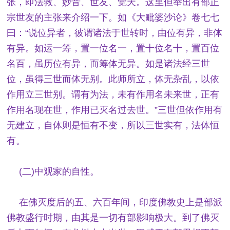
张，即法救、妙音、世友、觉天。这里但举出有部正
宗世友的主张来介绍一下。如《大毗婆沙论》卷七七
曰：“说位异者，彼谓诸法于世转时，由位有异，非体
有异。如运一筹，置一位名一，置十位名十，置百位
名百，虽历位有异，而筹体无异。如是诸法经三世
位，虽得三世而体无别。此师所立，体无杂乱，以依
作用立三世别。谓有为法，未有作用名未来世，正有
作用名现在世，作用已灭名过去世。”三世但依作用有
无建立，自体则是恒有不变，所以三世实有，法体恒
有。
(二)中观家的自性。
在佛灭度后的五、六百年间，印度佛教史上是部派
佛教盛行时期，由其是一切有部影响极大。到了佛灭