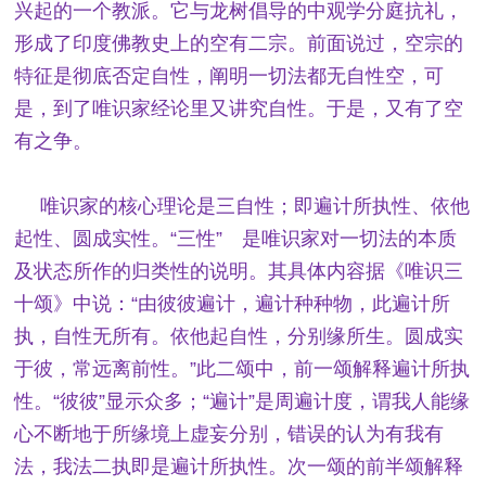
兴起的一个教派。它与龙树倡导的中观学分庭抗礼，
形成了印度佛教史上的空有二宗。前面说过，空宗的
特征是彻底否定自性，阐明一切法都无自性空，可
是，到了唯识家经论里又讲究自性。于是，又有了空
有之争。
唯识家的核心理论是三自性；即遍计所执性、依他
起性、圆成实性。“三性” 是唯识家对一切法的本质
及状态所作的归类性的说明。其具体内容据《唯识三
十颂》中说：“由彼彼遍计，遍计种种物，此遍计所
执，自性无所有。依他起自性，分别缘所生。圆成实
于彼，常远离前性。”此二颂中，前一颂解释遍计所执
性。“彼彼”显示众多；“遍计”是周遍计度，谓我人能缘
心不断地于所缘境上虚妄分别，错误的认为有我有
法，我法二执即是遍计所执性。次一颂的前半颂解释