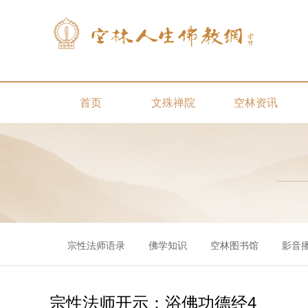
首页
文殊禅院
空林资讯
宗性法师语录
佛学知识
空林图书馆
影音
宗性法师开示：浴佛功德经4