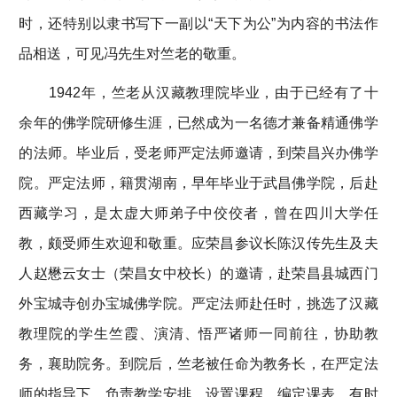
时，还特别以隶书写下一副以“天下为公”为内容的书法作
品相送，可见冯先生对竺老的敬重。
1942年，竺老从汉藏教理院毕业，由于已经有了十
余年的佛学院研修生涯，已然成为一名德才兼备精通佛学
的法师。毕业后，受老师严定法师邀请，到荣昌兴办佛学
院。严定法师，籍贯湖南，早年毕业于武昌佛学院，后赴
西藏学习，是太虚大师弟子中佼佼者，曾在四川大学任
教，颇受师生欢迎和敬重。应荣昌参议长陈汉传先生及夫
人赵懋云女士（荣昌女中校长）的邀请，赴荣昌县城西门
外宝城寺创办宝城佛学院。严定法师赴任时，挑选了汉藏
教理院的学生竺霞、演清、悟严诸师一同前往，协助教
务，襄助院务。到院后，竺老被任命为教务长，在严定法
师的指导下，负责教学安排，设置课程，编定课表，有时