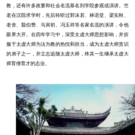
教，还有许多政要和社会名流慕名到学院参观或演讲。竺
老在汉院求学时，先后聆听过郭沫若、林语堂、梁实秋、
老舍、翦伯赞、马寅初、冯玉祥等名家名流的演讲，令他
眼界大开。在四年学习中，深受太虚大师思想影响，并折
服于太虚大师为法为教的热忱和担当，成为太虚大师赏识
的弟子之一，并立志追随太虚大师，终其一生继承太虚大
师育僧育才的志业。