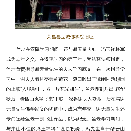
荣昌县宝城佛学院旧址
竺老在汉院学习期间，还与谢无量夫妇、冯玉祥将军
成为忘年之交。在汉院学习的第三年，受法尊法师指定，
竺老负责指导谢无量先生的夫人学习藏文。在一次指导学
习中，谢夫人看见亭旁的荷花，随口吟出了谭嗣同题憩园
的上联“人境影中，被一片花光团住”，竺老即刻对出“霜华
秋后，看四山岚翠飞来”下联，深得谢夫人赞赏。后在与谢
无量先生佛学经义的切磋中，成为忘年交，谢无量先生还
专门送给竺老一副书法作品，以为纪念。竺老学习期间，
与来山小住的冯玉祥将军甚是投缘，冯先生离开缙云山