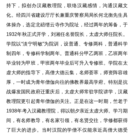
持下，拟创办汉藏教理院，联络汉藏感情，沟通汉藏文
化。经四川省建设厅厅长兼重庆警察局局长何北衡先生具
体操办，选定北碚缙云寺作为院址，经过两年的筹备，于
1932年秋正式开学，刘湘任名誉院长，太虚大师任院长。
学院以“淡宁明敏”为院训，设普通、专修两科，普通科学
制四年，专修科学制两年。普通科分甲乙两班，乙班两年
毕业转为甲班，甲班两年毕业后可升入专修班。学院在太
虚大师的指导下，高僧大德云集，名师荟萃，师资阵容雄
厚，一时成为青年僧伽向往的佛教界最高学府。特别是抗
战爆发国民政府迁重庆后，太虚大师常驻学院讲学，汉藏
教理院更引起青年僧伽的关注。正是在这一时期，竺老于
1938年考入汉藏教理院，得以朝夕亲近太虚大师。学习期
间，有名师教导，有名家引领，有名贤交往，学修都获得
了巨大的进步。当时汉院的学僧不仅能亲近高僧大德受