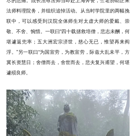
尽的悲痛。院长法尊法师当即赴上海奔丧，竺老协助正果
法师料理院务，并组织追悼活动。从当时学院里的两幅挽
联中，可以感受到汉院全体师生对太虚大师的爱戴、崇
敬、不舍、惋惜。一联曰“四十载拯救培僧，悲志未酬，何
堪遽返兜率；五大洲宏宗济世，慈心无已，惟望再来阎
浮。”另一联曰“为国宣劳，为教宣劳，际兹大乱未平，方
冀长资慧日；舍僧而去，舍世而去，悲夫复兴甫望，何堪
遽殒良师。