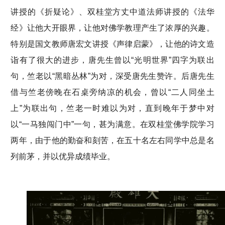
讲授的《折疑论》、双桂堂方丈中道法师讲授的《法华
经》让他大开眼界，让他对佛学教理产生了浓厚的兴趣。
特别是国文教师唐宏文讲授《声律启蒙》，让他的诗文造
诣有了很大的进步，唐先生曾以“光明世界”四字为联出
句，竺老以“黑暗丛林”为对，深受唐先生赞许。后唐先生
借与竺老傍晚在石桌旁纳凉的机会，曾以“二人同坐土
上”为联出句，竺老一时难以为对，直到晚年于梦中对
以“一马独闯门中”一句，甚为满意。在双桂堂佛学院学习
两年，由于他的勤奋和刻苦，在五十名左右同学中总是名
列前茅，并以优异成绩毕业。