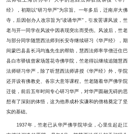
经》，初期以“研习华严”为宗旨。一年多后，迁南岸大佛
寺，后因创办人改宗旨为“读诵华严”，引发罢课风波，竺
老与开一同学在风波中因表现突出而受伤。风波后，竺老
与部分同学随慧西法师到长安寺继续研习《华严经》，期
间蒙巴县县长冯均逸先生的帮助，慧西法师率学僧迁住巴
县白市驿镇曾家场莲花寺佛学院，竺老得以继续追随慧西
法师研习华严，除了听慧西法师讲授《华严经》外，学院
还开设有佛教史、各宗大意等课程。竺老随着华严佛学院
迁徙，前后五年时间专心研习华严，对华严圆融无碍的思
想有了深刻的体悟，这为他养成朴实谦和的僧格奠定了坚
实的基础。
1937年，竺老已从华严佛学院毕业，心里生起赴江