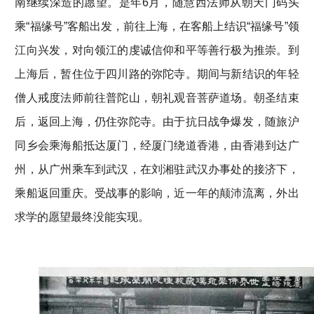
南继续深造的愿望。是年6月，随慧西法师从朝天门码头
乘“福缘号”客船出发，前往上海，在客船上结识“福缘号”领
江向兴发，对向领江的虔诚信仰和平等善行极为推崇。到
上海后，暂住位于四川路的弥陀寺。期间与新结识的年轻
僧人戒度法师前往普陀山，朝礼观音菩萨道场。朝圣结束
后，返回上海，仍住弥陀寺。由于抗日战争爆发，随旅沪
同乡会乘海船抵达厦门，经厦门绕道香港，由香港到达广
州，从广州乘车到武汉，在刘湘驻武汉办事处的接济下，
乘船返回重庆。受战事的影响，近一年的颠沛流离，外出
求学的愿望最终没能实现。