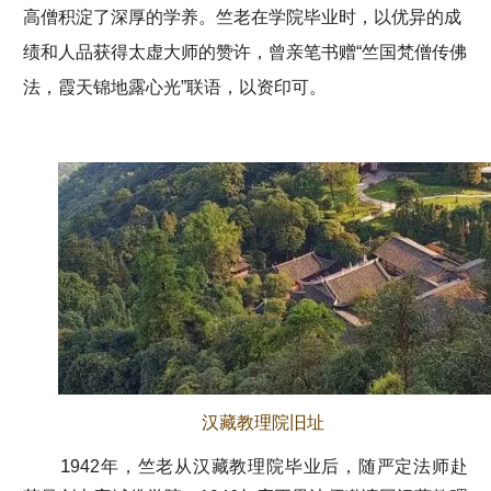
高僧积淀了深厚的学养。竺老在学院毕业时，以优异的成
绩和人品获得太虚大师的赞许，曾亲笔书赠“竺国梵僧传佛
法，霞天锦地露心光”联语，以资印可。
汉藏教理院旧址
1
942年，竺老从汉藏教理院毕业后，随严定法师赴