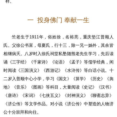
样。
一 投身佛门 奉献一生
竺老生于1911年，俗姓徐，名裕亮，重庆垫江普顺人
氏。父徐公书富，母夏氏，行十三，除一兄一姊外，其余皆
相继病夭。八岁时入徐氏祠堂私塾随熊老先生学习，先后读
诵《三字经》《千家诗》《论语》《孟子》等儒学经典，闲
时阅读《三国演义》《西游记》《水浒传》等白话小说。十
二岁入普顺中心小学，学习《国文》《算学》《历史》《舆
地》《音乐》《图画》等科目，大量阅读《史记》《汉书》
《唐诗》《宋词》《七侠五义》《封神演义》《聊斋志异》
《济公传》等文学作品。对小说《济公传》中塑造的人物济
公十分崇拜和向往。