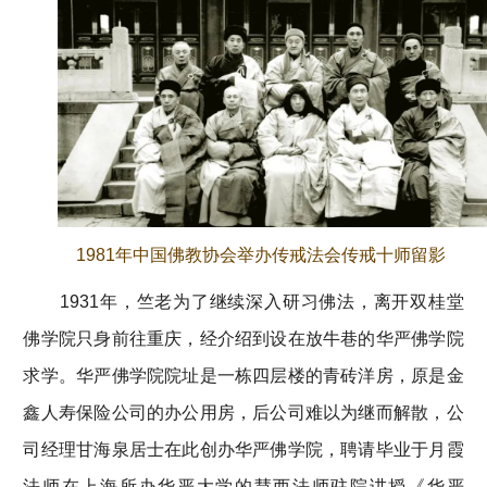
1981年中国佛教协会举办传戒法会传戒十师留影
1931年，竺老为了继续深入研习佛法，离开双桂堂
佛学院只身前往重庆，经介绍到设在放牛巷的华严佛学院
求学。华严佛学院院址是一栋四层楼的青砖洋房，原是金
鑫人寿保险公司的办公用房，后公司难以为继而解散，公
司经理甘海泉居士在此创办华严佛学院，聘请毕业于月霞
法师在上海所办华严大学的慧西法师驻院讲授《华严