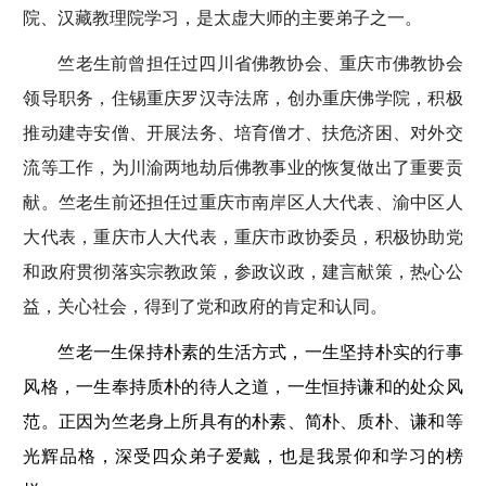
院、汉藏教理院学习，是太虚大师的主要弟子之一。
竺老生前曾担任过四川省佛教协会、重庆市佛教协会
领导职务，住锡重庆罗汉寺法席，创办重庆佛学院，积极
推动建寺安僧、开展法务、培育僧才、扶危济困、对外交
流等工作，为川渝两地劫后佛教事业的恢复做出了重要贡
献。竺老生前还担任过重庆市南岸区人大代表、渝中区人
大代表，重庆市人大代表，重庆市政协委员，积极协助党
和政府贯彻落实宗教政策，参政议政，建言献策，热心公
益，关心社会，得到了党和政府的肯定和认同。
竺老一生保持朴素的生活方式，一生坚持朴实的行事
风格，一生奉持质朴的待人之道，一生恒持谦和的处众风
范。正因为竺老身上所具有的朴素、简朴、质朴、谦和等
光辉品格，深受四众弟子爱戴，也是我景仰和学习的榜