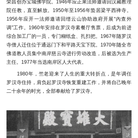
荣昌创办宝城佛学院。1946年应正果法师邀请回汉藏教理
院任教，直至解放。1950年至1956年蛰居梁平西禅寺。
1956年应开一法师邀请回缙云山协助政府开展“內查外
调”工作。1960年安排在罗汉寺素餐厅售票，后成为前进
综合加工厂的一员，专门糊纸盒、扎扫把。1967年随罗汉
寺僧人迁住位于通远门下和平路天宝下院。1970年随全市
佛道教人员集中南岸慈云寺进行劳动改造，后被选为生产
主任。1977年当选南岸区人大代表。
1980年，竺老迎来了人生的重大转折点，是年调任
罗汉寺住持，肩负起罗汉寺恢复重建工作，并将自己晚年
二十余年的时光，全部奉献给了罗汉寺。