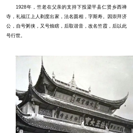
1928年，竺老在父亲的支持下投梁平县仁贤乡西禅
寺，礼福江上人剃度出家，法名圆相，字斯寿。因崇拜济
公，自号粥侠，又号烛瞎，后取谐音，改名竺霞，后以此
号行世。