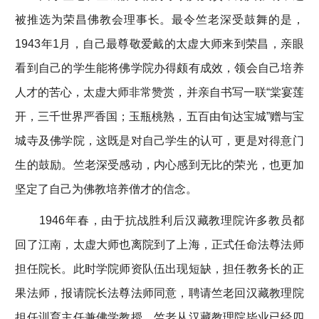
被推选为荣昌佛教会理事长。最令竺老深受鼓舞的是，
1943年1月，自己最尊敬爱戴的太虚大师来到荣昌，亲眼
看到自己的学生能将佛学院办得颇有成效，领会自己培养
人才的苦心，太虚大师非常赞赏，并亲自书写一联“棠宴莲
开，三千世界严香国；玉瓶桃熟，五百由旬达宝城”赠与宝
城寺及佛学院，这既是对自己学生的认可，更是对得意门
生的鼓励。竺老深受感动，内心感到无比的荣光，也更加
坚定了自己为佛教培养僧才的信念。
1946年春，由于抗战胜利后汉藏教理院许多教员都
回了江南，太虚大师也离院到了上海，正式任命法尊法师
担任院长。此时学院师资队伍出现短缺，担任教务长的正
果法师，报请院长法尊法师同意，聘请竺老回汉藏教理院
担任训育主任兼佛学教授。竺老从汉藏教理院毕业已经四