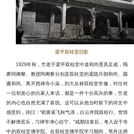
梁平双桂堂旧影
1929年秋，竺老于梁平双桂堂中道和尚受具足戒，羯
磨阿阇黎、教授阿阇黎分别是双桂堂的退隐月朗和尚、圆
庸和尚。离开西禅寺小庙，到大丛林双桂堂学修，对任何
一位初发心的出家人来说，都是一件十分高兴的事，竺老
的内心也自然充满了喜悦。这可以从他当时留下的诗文中
感受到，诗曰：“稻黄雀飞秋气清，白云伴我双桂行。世情
不解僧居乐，习禅学净心自宁。”戒期结束后，考入设于寺
中的双桂堂佛学院。在双桂堂佛学院学习期间，苇舟法师