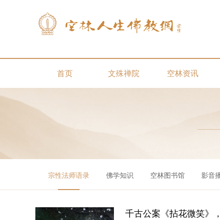
首页
文殊禅院
空林资讯
宗性法师语录
佛学知识
空林图书馆
影音
千古公案《拈花微笑》，