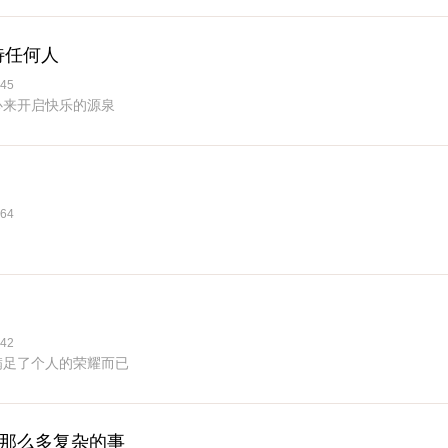
待任何人
45
心来开启快乐的源泉
64
42
满足了个人的荣耀而已
没那么多复杂的事