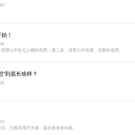
63
开始！
09
，清理心中乱七八糟的东西；第二步，培育心中良善、光辉的东西。
想”到底长啥样？
26
53
中天。六根清净方为道，退步原来是向前。